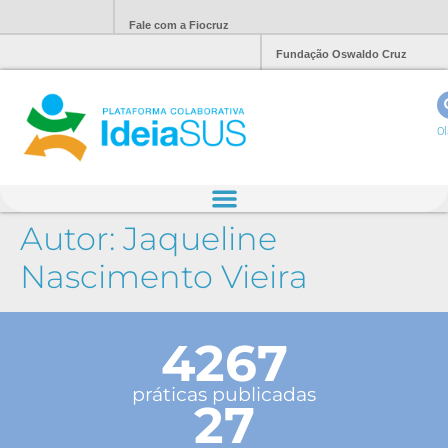
Fale com a Fiocruz
Fundação Oswaldo Cruz
Ol
Autor:
Jaqueline
Nascimento Vieira
4267
práticas publicadas
27