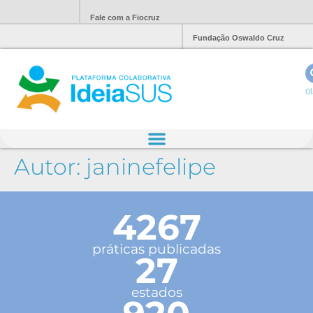
Fale com a Fiocruz
Fundação Oswaldo Cruz
Ol
Autor:
janinefelipe
4267
práticas publicadas
27
estados