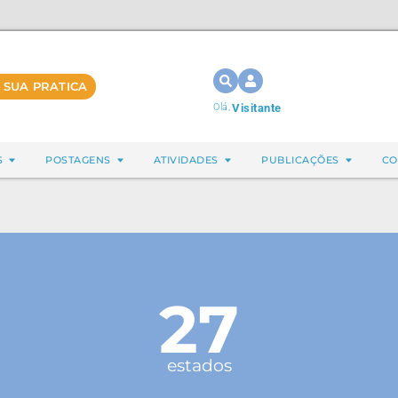
 SUA PRATICA
Olá,
Visitante
S
POSTAGENS
ATIVIDADES
PUBLICAÇÕES
CO
27
estados