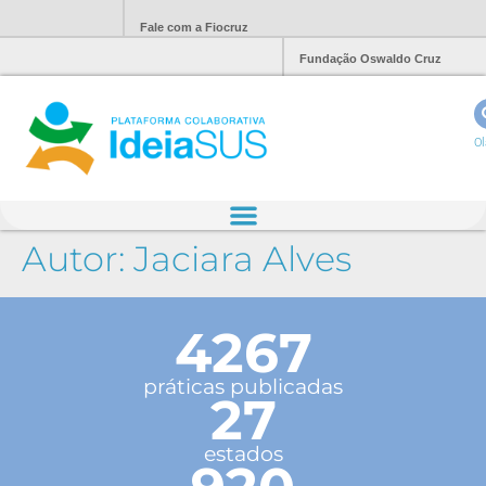
Fale com a Fiocruz
Fundação Oswaldo Cruz
Ol
Autor:
Jaciara Alves
4267
práticas publicadas
27
estados