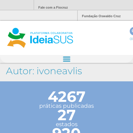
Fale com a Fiocruz
Fundação Oswaldo Cruz
Ol
Autor:
ivoneavlis
4267
práticas publicadas
27
estados