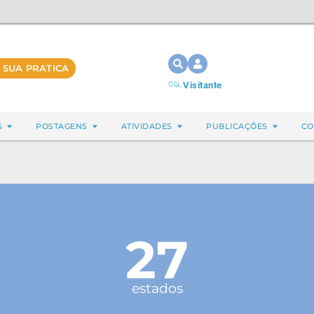
 SUA PRATICA
Olá,
Visitante
S
POSTAGENS
ATIVIDADES
PUBLICAÇÕES
CO
27
estados