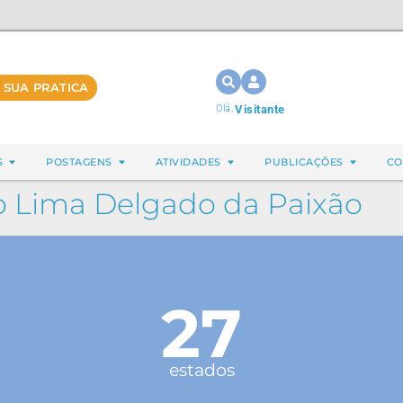
 SUA PRATICA
Olá,
Visitante
S
POSTAGENS
ATIVIDADES
PUBLICAÇÕES
CO
o Lima Delgado da Paixão
27
estados