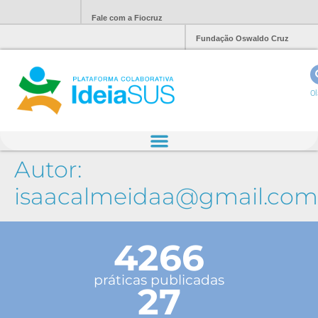
Fale com a Fiocruz
Fundação Oswaldo Cruz
Ol
Autor:
isaacalmeidaa@gmail.com
4266
práticas publicadas
27