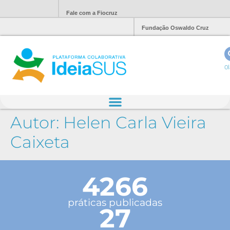
Fale com a Fiocruz
Fundação Oswaldo Cruz
Ol
Autor:
Helen Carla Vieira
Caixeta
4266
práticas publicadas
27