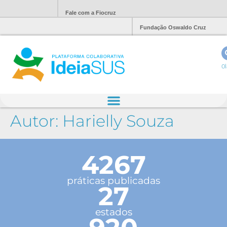
Fale com a Fiocruz
Fundação Oswaldo Cruz
Ol
Autor:
Harielly Souza
4267
práticas publicadas
27
estados