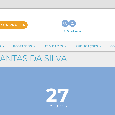
 SUA PRATICA
Olá,
Visitante
S
POSTAGENS
ATIVIDADES
PUBLICAÇÕES
CO
NTAS DA SILVA
27
estados