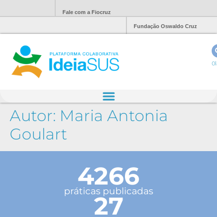
Fale com a Fiocruz
Fundação Oswaldo Cruz
Ol
Autor:
Maria Antonia
Goulart
4266
práticas publicadas
27