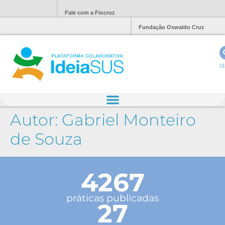
Fale com a Fiocruz
Fundação Oswaldo Cruz
Ol
Autor:
Gabriel Monteiro
de Souza
4267
práticas publicadas
27