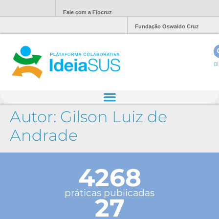
Fale com a Fiocruz
Fundação Oswaldo Cruz
Ol
Autor:
Gilson Luiz de
Andrade
4268
práticas publicadas
27