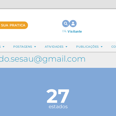
 SUA PRATICA
Olá,
Visitante
S
POSTAGENS
ATIVIDADES
PUBLICAÇÕES
CO
do.sesau@gmail.com
27
estados