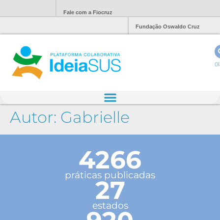
Fale com a Fiocruz
Fundação Oswaldo Cruz
Ol
Autor:
Gabrielle
4266
práticas publicadas
27
estados