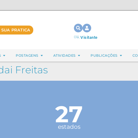
 SUA PRATICA
Olá,
Visitante
S
POSTAGENS
ATIVIDADES
PUBLICAÇÕES
CO
ai Freitas
27
estados