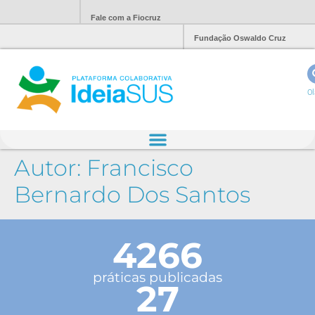
Fale com a Fiocruz
Fundação Oswaldo Cruz
Ol
Autor:
Francisco
Bernardo Dos Santos
4266
práticas publicadas
27