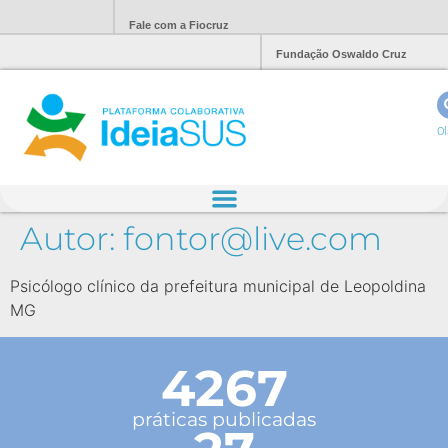
Fale com a Fiocruz
Fundação Oswaldo Cruz
Ol
Autor:
fontor@live.com
Psicólogo clínico da prefeitura municipal de Leopoldina
MG
4267
práticas publicadas