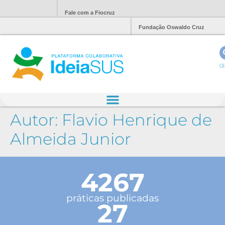
Fale com a Fiocruz
Fundação Oswaldo Cruz
Ol
Autor:
Flavio Henrique de
Almeida Junior
4267
práticas publicadas
27