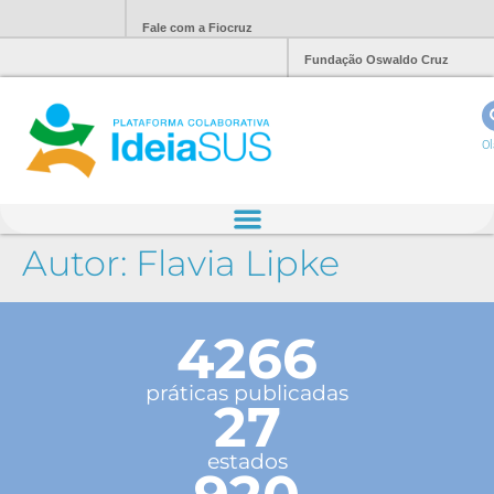
Fale com a Fiocruz
Fundação Oswaldo Cruz
Ol
Autor:
Flavia Lipke
4266
práticas publicadas
27
estados