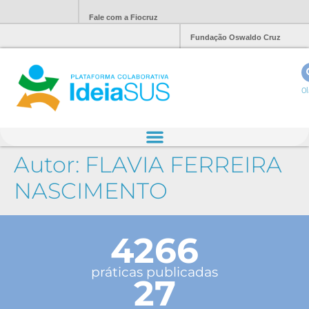
Fale com a Fiocruz
Fundação Oswaldo Cruz
Ol
Autor:
FLAVIA FERREIRA
NASCIMENTO
4266
práticas publicadas
27