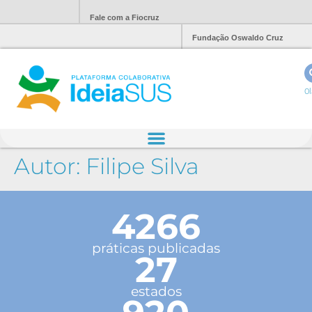
Fale com a Fiocruz
Fundação Oswaldo Cruz
Ol
Autor:
Filipe Silva
4266
práticas publicadas
27
estados