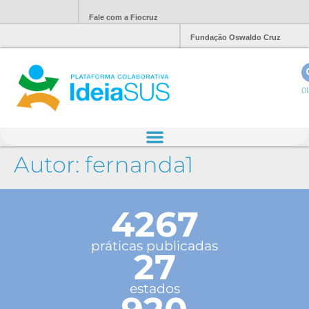
Fale com a Fiocruz
Fundação Oswaldo Cruz
Ol
Autor:
fernanda1
4267
práticas publicadas
27
estados