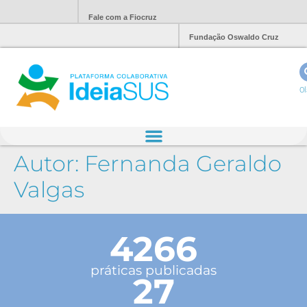
Fale com a Fiocruz
Fundação Oswaldo Cruz
Ol
Autor:
Fernanda Geraldo
Valgas
4266
práticas publicadas
27