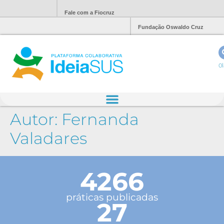
Fale com a Fiocruz
Fundação Oswaldo Cruz
Ol
Autor:
Fernanda
Valadares
4266
práticas publicadas
27