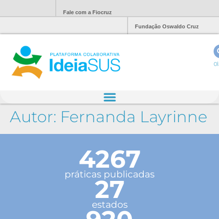
Fale com a Fiocruz
Fundação Oswaldo Cruz
Ol
Autor:
Fernanda Layrinne
4267
práticas publicadas
27
estados