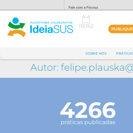
Fale com a Fiocruz
PUBLIQUE
SOBRE NÓS
PRÁTICA
Autor:
felipe.plausk
4266
práticas publicadas