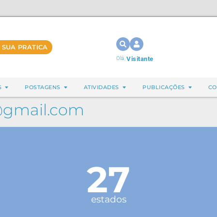
 SUA PRATICA
Olá,
Visitante
S
POSTAGENS
ATIVIDADES
PUBLICAÇÕES
CO
a@gmail.com
27
estados