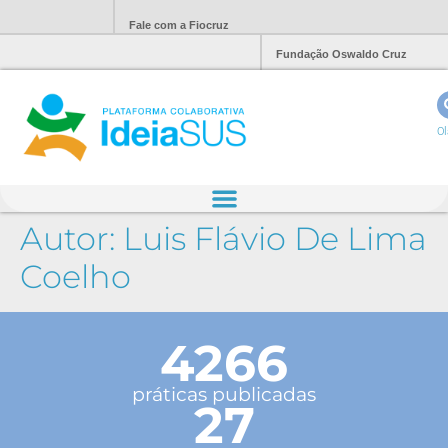
Fale com a Fiocruz
Fundação Oswaldo Cruz
Ol
Autor:
Luis Flávio De Lima
Coelho
4266
práticas publicadas
27