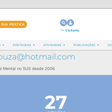
 SUA PRATICA
Olá,
Visitante
S
POSTAGENS
ATIVIDADES
PUBLICAÇÕES
CO
.souza@hotmail.com
de Mental no SUS desde 2006.
27