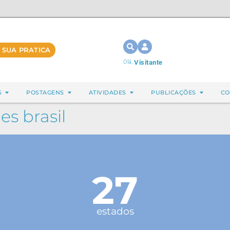
 SUA PRATICA
Olá,
Visitante
S
POSTAGENS
ATIVIDADES
PUBLICAÇÕES
CO
es brasil
27
estados