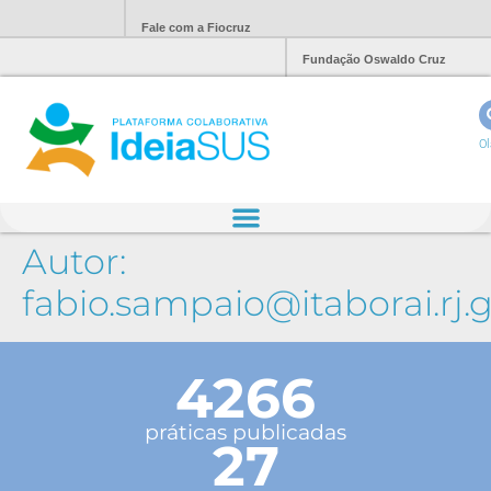
Fale com a Fiocruz
Fundação Oswaldo Cruz
Ol
Autor:
fabio.sampaio@itaborai.rj.g
4266
práticas publicadas
27