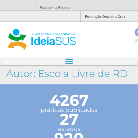
Fale com a Fiocruz
Fundação Oswaldo Cruz
Ol
Autor:
Escola Livre de RD
4267
práticas publicadas
27
estados