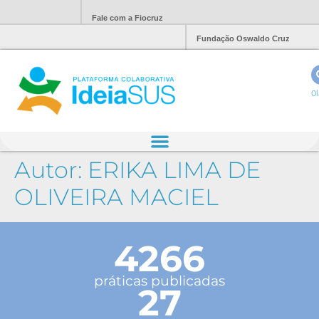
Fale com a Fiocruz
Fundação Oswaldo Cruz
Ol
Autor:
ERIKA LIMA DE
OLIVEIRA MACIEL
4266
práticas publicadas
27