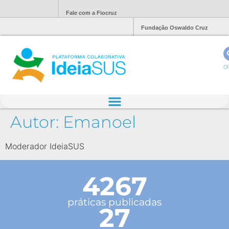
Fale com a Fiocruz
Fundação Oswaldo Cruz
Ol
Autor:
Emanoel
Moderador IdeiaSUS
4267
práticas publicadas
27