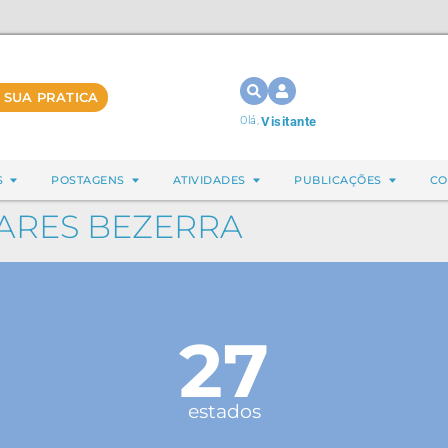
 SUA PRATICA
Olá,
Visitante
S
POSTAGENS
ATIVIDADES
PUBLICAÇÕES
CO
ARES BEZERRA
27
estados