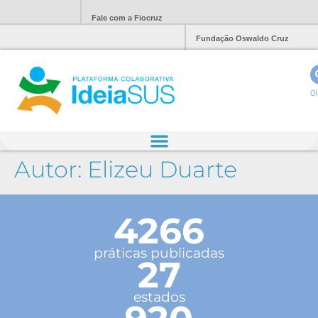
Fale com a Fiocruz
Fundação Oswaldo Cruz
Ol
Autor:
Elizeu Duarte
4266
práticas publicadas
27
estados