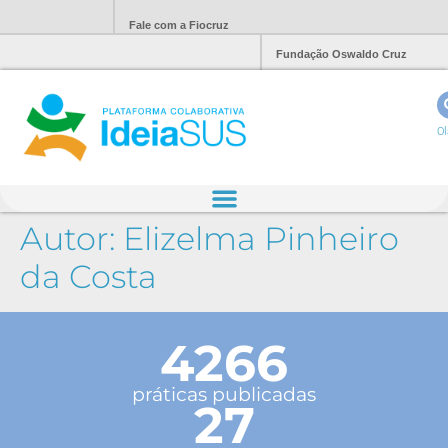
Fale com a Fiocruz
Fundação Oswaldo Cruz
Ol
Autor:
Elizelma Pinheiro
da Costa
4266
práticas publicadas
27