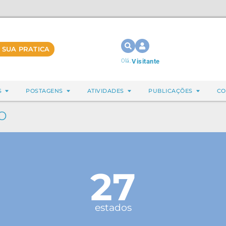
 SUA PRATICA
Olá,
Visitante
S
POSTAGENS
ATIVIDADES
PUBLICAÇÕES
CO
o
27
estados