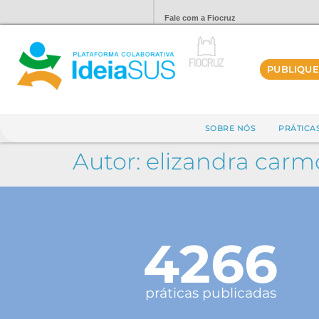
Fale com a Fiocruz
PUBLIQUE
SOBRE NÓS
PRÁTICA
Autor:
elizandra carm
4266
práticas publicadas