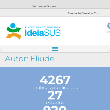
Fale com a Fiocruz
Fundação Oswaldo Cruz
Ol
Autor:
Eliude
4267
práticas publicadas
27
estados