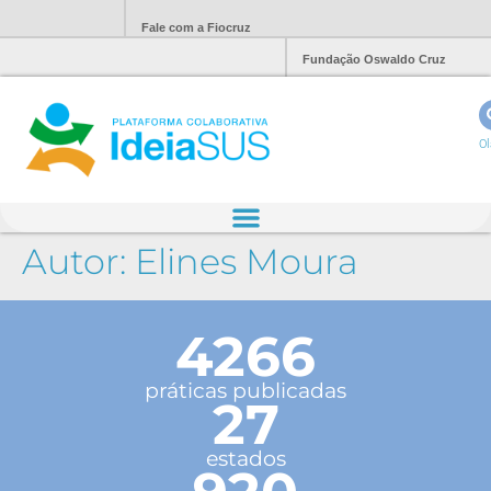
Fale com a Fiocruz
Fundação Oswaldo Cruz
Ol
Autor:
Elines Moura
4266
práticas publicadas
27
estados