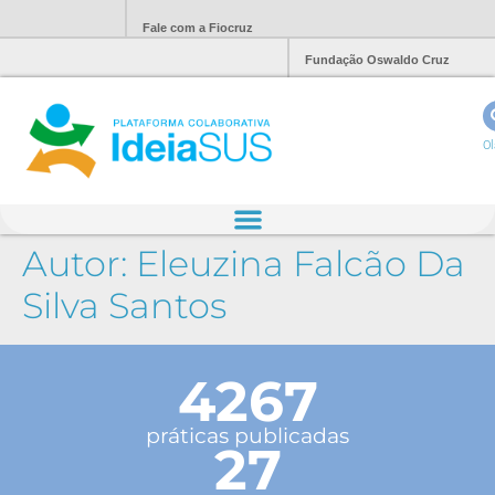
Fale com a Fiocruz
Fundação Oswaldo Cruz
Ol
Autor:
Eleuzina Falcão Da
Silva Santos
4267
práticas publicadas
27