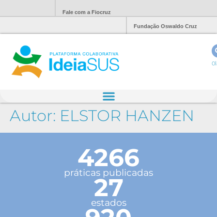
Fale com a Fiocruz
Fundação Oswaldo Cruz
Ol
Autor:
ELSTOR HANZEN
4266
práticas publicadas
27
estados