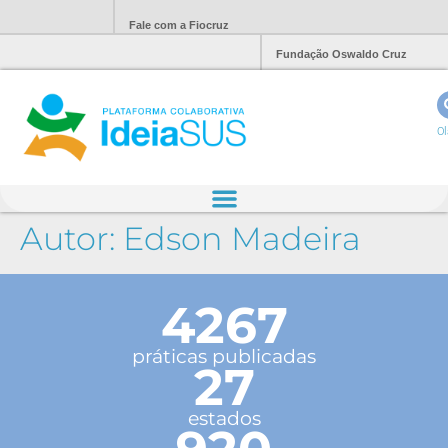
Fale com a Fiocruz
Fundação Oswaldo Cruz
Ol
Autor:
Edson Madeira
4267
práticas publicadas
27
estados