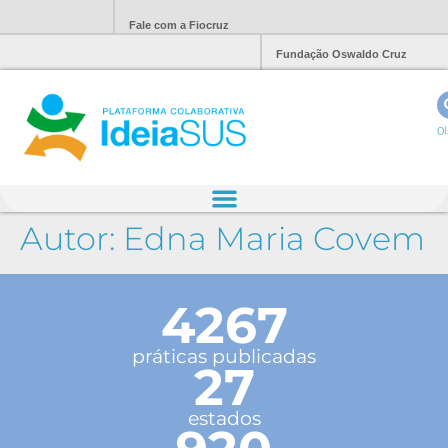
Fale com a Fiocruz
Fundação Oswaldo Cruz
Ol
Autor:
Edna Maria Covem
4267
práticas publicadas
27
estados