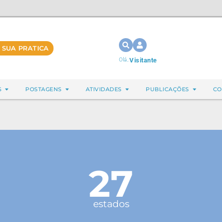
 SUA PRATICA
Olá,
Visitante
S
POSTAGENS
ATIVIDADES
PUBLICAÇÕES
CO
27
estados