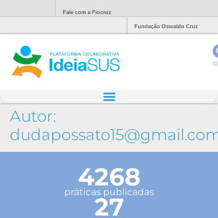
Fale com a Fiocruz
Fundação Oswaldo Cruz
Ol
Autor:
dudapossato15@gmail.co
4268
práticas publicadas
27