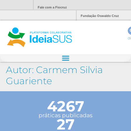
Fale com a Fiocruz
Fundação Oswaldo Cruz
Ol
Autor:
Carmem Silvia
Guariente
4267
práticas publicadas
27