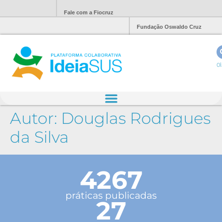
Fale com a Fiocruz
Fundação Oswaldo Cruz
Ol
Autor:
Douglas Rodrigues
da Silva
4267
práticas publicadas
27