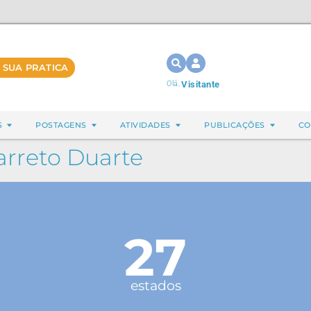
 SUA PRATICA
Olá,
Visitante
S
POSTAGENS
ATIVIDADES
PUBLICAÇÕES
CO
rreto Duarte
27
estados